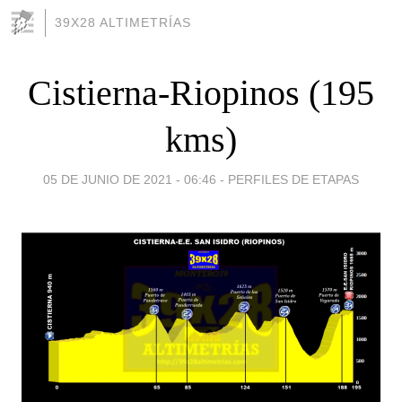
39X28 ALTIMETRÍAS
Cistierna-Riopinos (195
kms)
05 DE JUNIO DE 2021 - 06:46
-
PERFILES DE ETAPAS