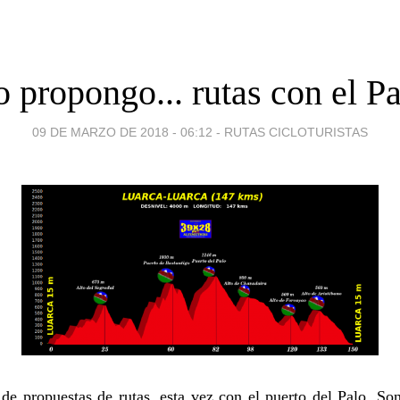
 propongo... rutas con el P
09 DE MARZO DE 2018 - 06:12
-
RUTAS CICLOTURISTAS
de propuestas de rutas, esta vez con el puerto del Palo. So