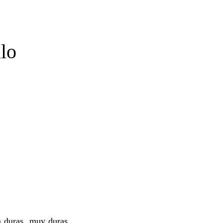
alo
n duras, muy duras,