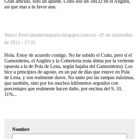
Gran articulo, solo un apunte, Cobo uso un 34x32 en el Angliru,
asi que mas a tu favor aun.
Marco Peret (dandochepazos.blogspot.com.es) -
05 de septiembre
de 2012 - 17:35
Hola. Estoy de acuerdo contigo. No he subido el Cuitu, pero sí el
Gamoniteiru, el Angliru y la Cobertoria (esta útima por la vertiente
opuesta a la de Pola de Lena, según bajaba del Gamoniteiru). Los
hice a principios de agosto, en un par de días que estuve en Pola
de Lena, y son realmente duros. No tanto por las rampas máximas,
que también, sino por los muchos kilómetros seguidos con
porcentajes que realmente hacen daño, por encima del 9, 10,
11%...
Nombre