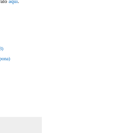
ralo
aquí
.
3)
apona)