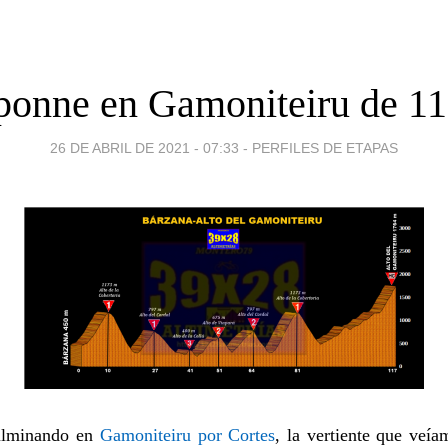
ponne en Gamoniteiru de 1
26 DE ABRIL DE 2021 - 07:33
-
PERFILES DE ETAPAS
culminando en
Gamoniteiru por Cortes
, la vertiente que veí