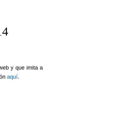
14
web y que imita a
ión
aquí
.