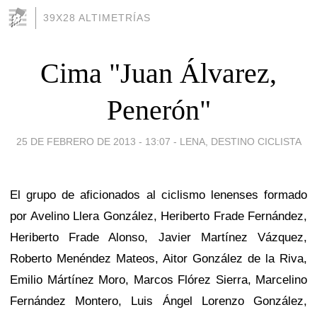
39X28 ALTIMETRÍAS
Cima "Juan Álvarez,
Penerón"
25 DE FEBRERO DE 2013 - 13:07
-
LENA, DESTINO CICLISTA
El grupo de aficionados al ciclismo lenenses formado
por Avelino Llera González, Heriberto Frade Fernández,
Heriberto Frade Alonso, Javier Martínez Vázquez,
Roberto Menéndez Mateos, Aitor González de la Riva,
Emilio Mártínez Moro, Marcos Flórez Sierra, Marcelino
Fernández Montero, Luis Ángel Lorenzo González,