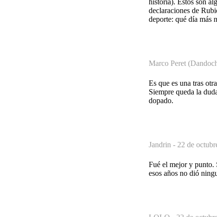
historia). Estos son 
declaraciones de Rubi
deporte: qué día más n
Marco Peret (Dandoc
Es que es una tras ot
Siempre queda la duda 
dopado.
Jandrin -
22 de octubr
Fué el mejor y punto. 
esos años no dió ning