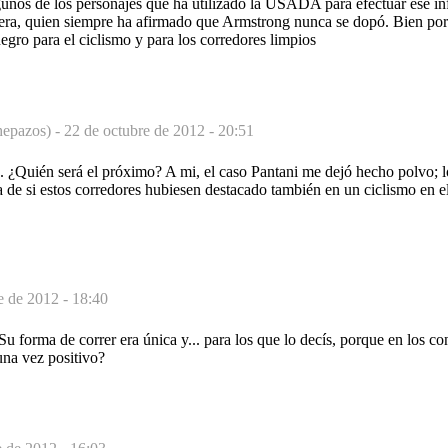
algunos de los personajes que ha utilizado la USADA para efectuar ese 
era, quien siempre ha afirmado que Armstrong nunca se dopó. Bien por 
egro para el ciclismo y para los corredores limpios
hepazos) -
22 de octubre de 2012 - 20:51
ra. ¿Quién será el próximo? A mi, el caso Pantani me dejó hecho polvo;
de si estos corredores hubiesen destacado también en un ciclismo en e
e de 2012 - 18:40
Su forma de correr era única y... para los que lo decís, porque en los co
una vez positivo?