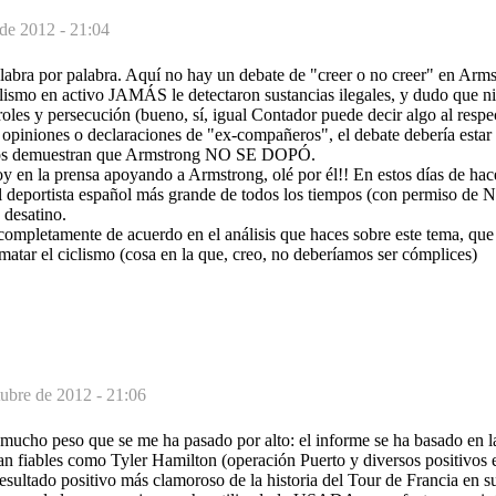
 de 2012 - 21:04
alabra por palabra. Aquí no hay un debate de "creer o no creer" en Arms
clismo en activo JAMÁS le detectaron sustancias ilegales, y dudo que n
oles y persecución (bueno, sí, igual Contador puede decir algo al respec
s opiniones o declaraciones de "ex-compañeros", el debate debería estar
datos demuestran que Armstrong NO SE DOPÓ.
oy en la prensa apoyando a Armstrong, olé por él!! En estos días de hacer
el deportista español más grande de todos los tiempos (con permiso de 
 desatino.
ompletamente de acuerdo en el análisis que haces sobre este tema, que 
ematar el ciclismo (cosa en la que, creo, no deberíamos ser cómplices)
tubre de 2012 - 21:06
ucho peso que se me ha pasado por alto: el informe se ha basado en l
n fiables como Tyler Hamilton (operación Puerto y diversos positivos e
esultado positivo más clamoroso de la historia del Tour de Francia en 