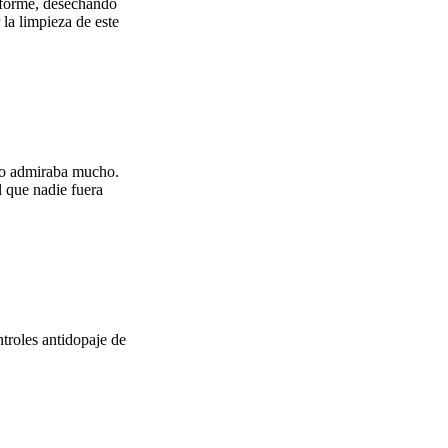
informe, desechando
la limpieza de este
 lo admiraba mucho.
l que nadie fuera
ntroles antidopaje de