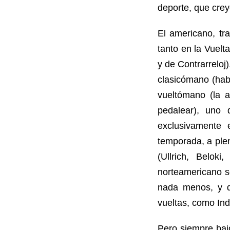
deporte, que cre
El americano, tr
tanto en la Vuel
y de Contrarreloj
clasicómano (hab
vueltómano (la a
pedalear), uno 
exclusivamente 
temporada, a ple
(Ullrich, Beloki
norteamericano se
nada menos, y de
vueltas, como Ind
Pero siempre baj