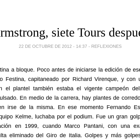
rmstrong, siete Tours despu
22 DE OCTUBRE DE 2012 - 14:37
-
REFLEXIONES
tina a bloque. Poco antes de iniciarse la edición de es
po Festina, capitaneado por Richard Virenque, y con
(en el plantel también estaba el vigente campeón de
ulsado. En medio de la carrera, hay plantes de corredo
en irse de la misma. En ese momento Fernando Esc
quipo Kelme, luchaba por el podium. Fue un gran golp
uación en 1999, cuando Marco Pantani, con una ex
ulta eliminado del Giro de Italia. Golpes y más golpe