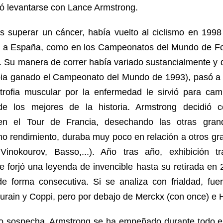
yó levantarse con Lance Armstrong.
as superar un cáncer, había vuelto al ciclismo en 1998
ta a España, como en los Campeonatos del Mundo de F
). Su manera de correr había variado sustancialmente y 
ia ganado el Campeonato del Mundo de 1993), pasó a 
trofia muscular por la enfermedad le sirvió para ca
de los mejores de la historia. Armstrong decidió c
en el Tour de Francia, desechando las otras gra
no rendimiento, duraba muy poco en relación a otros gr
, Vinokourov, Basso,...). Año tras año, exhibición tr
 forjó una leyenda de invencible hasta su retirada en 
 forma consecutiva. Si se analiza con frialdad, fue
urain y Coppi, pero por debajo de Merckx (con once) e Hi
o sospecha, Armstrong se ha empeñado durante todo e