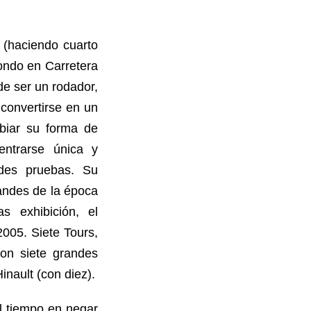
 (haciendo cuarto
ondo en Carretera
de ser un rodador,
convertirse en un
mbiar su forma de
entrarse única y
ndes pruebas. Su
andes de la época
as exhibición, el
2005. Siete Tours,
ron siete grandes
nault (con diez).
l tiempo en negar