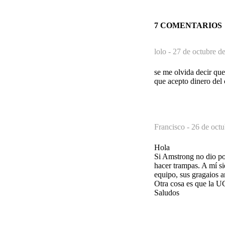
7 COMENTARIOS
lolo -
27 de octubre d
se me olvida decir que
que acepto dinero del 
Francisco -
26 de octu
Hola
Si Amstrong no dio po
hacer trampas. A mí s
equipo, sus gragaios a
Otra cosa es que la UC
Saludos