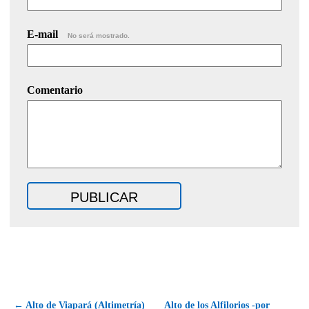
E-mail
No será mostrado.
Comentario
← Alto de Viapará (Altimetría)
Alto de los Alfilorios -por