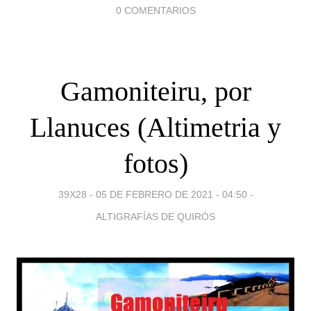
0 COMENTARIOS
Gamoniteiru, por
Llanuces (Altimetria y
fotos)
39X28 -
05 DE FEBRERO DE 2021 - 04:50
-
ALTIGRAFÍAS DE QUIRÓS