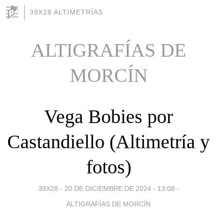
39X28 ALTIMETRÍAS
ALTIGRAFÍAS DE
MORCÍN
Vega Bobies por
Castandiello (Altimetría y
fotos)
39X28 -
20 DE DICIEMBRE DE 2024 - 13:08
-
ALTIGRAFÍAS DE MORCÍN