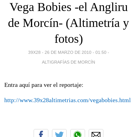
Vega Bobies -el Angliru
de Morcín- (Altimetría y
fotos)
39X28 -
26 DE MARZO DE 2010 - 01:50
-
ALTIGRAFÍAS DE MORCÍN
Entra aquí para ver el reportaje:
http://www.39x28altimetrias.com/vegabobies.html