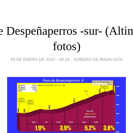
e Despeñaperros -sur- (Altim
fotos)
29 DE ENERO DE 2022 - 08:25
-
SUBIDAS DE ANDALUCÍA