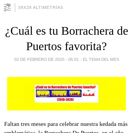
39X28 ALTIMETRÍAS
¿Cuál es tu Borrachera de
Puertos favorita?
02 DE FEBRERO DE 2020 - 05:01
-
EL TEMA DEL MES
Faltan tres meses para celebrar nuestra kedada más
emblemática, la Borrachera De Puertos​, en el año