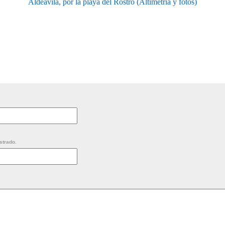
Aldeávila, por la playa del Rostro (Altimetría y fotos)
strado.