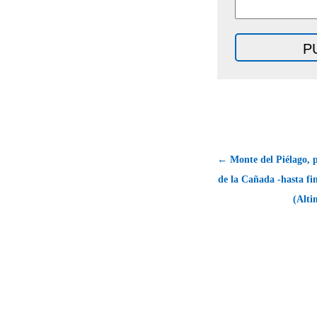
← Monte del Piélago, 
de la Cañada -hasta f
(Alti