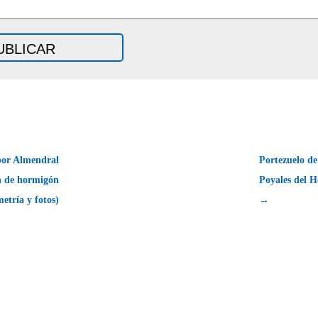
por Almendral
Portezuelo de
in de hormigón
Poyales del H
metría y fotos)
→