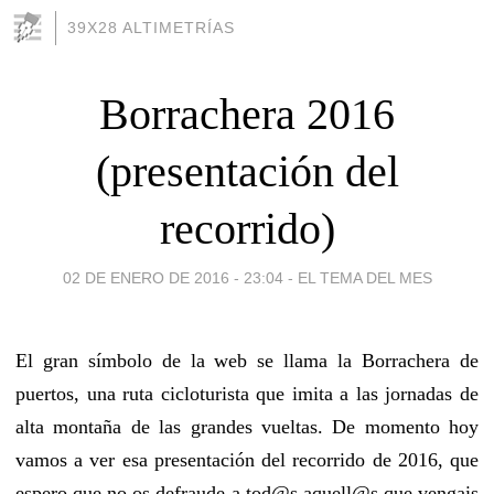
39X28 ALTIMETRÍAS
Borrachera 2016
(presentación del
recorrido)
02 DE ENERO DE 2016 - 23:04
-
EL TEMA DEL MES
El gran símbolo de la web se llama la Borrachera de
puertos, una ruta cicloturista que imita a las jornadas de
alta montaña de las grandes vueltas. De momento hoy
vamos a ver esa presentación del recorrido de 2016, que
espero que no os defraude a tod@s aquell@s que vengais