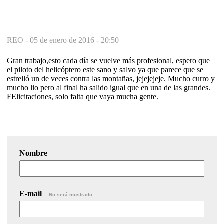
REO -
05 de enero de 2016 - 20:50
Gran trabajo,esto cada día se vuelve más profesional, espero que
el piloto del helicóptero este sano y salvo ya que parece que se
estrelló un de veces contra las montañas, jejejejeje. Mucho curro y
mucho lio pero al final ha salido igual que en una de las grandes.
FElicitaciones, solo falta que vaya mucha gente.
Nombre
E-mail
No será mostrado.