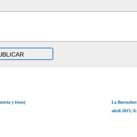
etría y fotos)
La Borrachera
abril-2015; 8