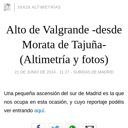
39X28 ALTIMETRÍAS
Alto de Valgrande -desde
Morata de Tajuña-
(Altimetría y fotos)
21 DE JUNIO DE 2014 - 11:27
-
SUBIDAS DE MADRID
Una pequeña ascensión del sur de Madrid es la que
nos ocupa en esta ocasión, y cuyo reportaje podéis
ver entrando
aquí
.