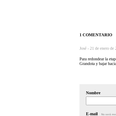
1 COMENTARIO
José -
21 de enero de 
Para redondear la etap
Grandota y bajar hacia
Nombre
E-mail
No será mo