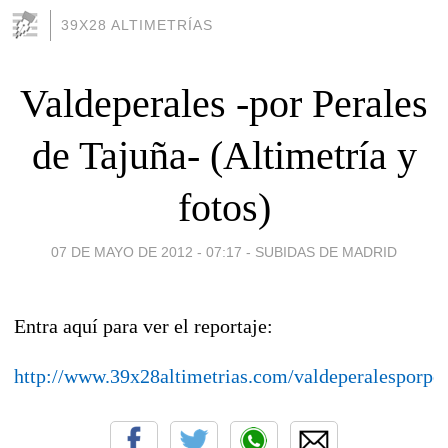
39X28 ALTIMETRÍAS
Valdeperales -por Perales
de Tajuña- (Altimetría y
fotos)
07 DE MAYO DE 2012 - 07:17
-
SUBIDAS DE MADRID
Entra aquí para ver el reportaje:
http://www.39x28altimetrias.com/valdeperalesporper