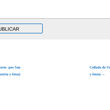
avio -por San
Collada de Va
etría y fotos)
y fotos) →